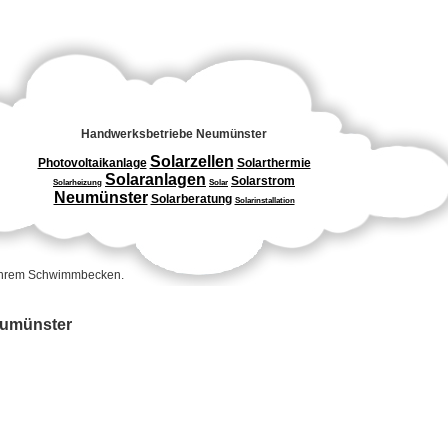
Handwerksbetriebe Neumünster
Solarzellen
Photovoltaikanlage
Solarthermie
Solaranlagen
Solarstrom
Solarheizung
Solar
Neumünster
Solarberatung
Solarinstallation
 Ihrem Schwimmbecken.
Neumünster