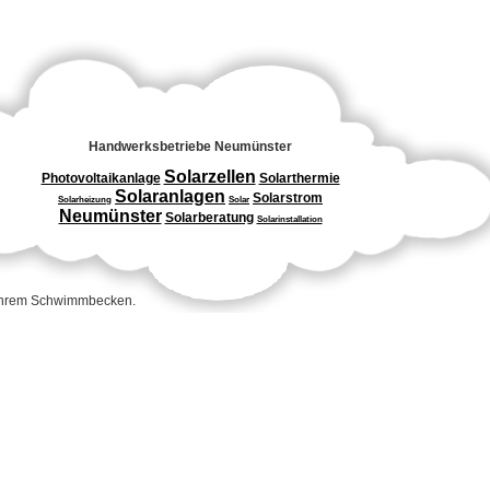
Handwerksbetriebe Neumünster
Solarzellen
Photovoltaikanlage
Solarthermie
Solaranlagen
Solarstrom
Solarheizung
Solar
Neumünster
Solarberatung
Solarinstallation
 Ihrem Schwimmbecken.