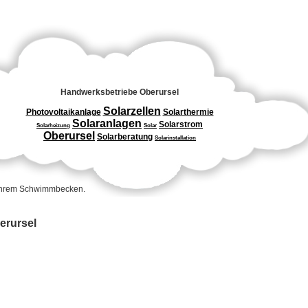
Handwerksbetriebe Oberursel
Solarzellen
Photovoltaikanlage
Solarthermie
Solaranlagen
Solarstrom
Solarheizung
Solar
Oberursel
Solarberatung
Solarinstallation
 Ihrem Schwimmbecken.
erursel