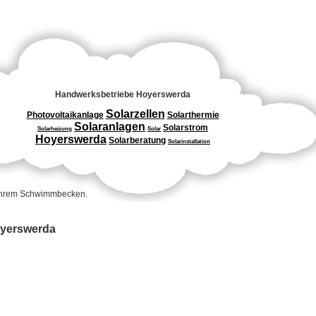
Handwerksbetriebe Hoyerswerda
Solarzellen
Photovoltaikanlage
Solarthermie
Solaranlagen
Solarstrom
Solarheizung
Solar
Hoyerswerda
Solarberatung
Solarinstallation
 Ihrem Schwimmbecken.
Hoyerswerda