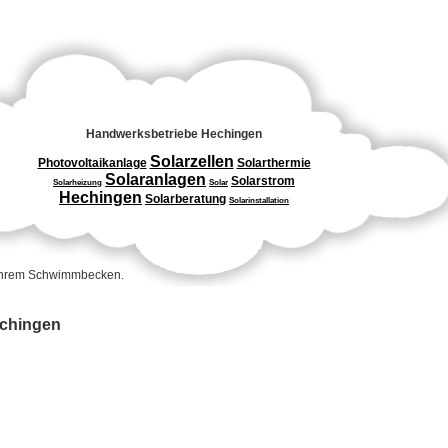
Handwerksbetriebe Hechingen
Solarzellen
Photovoltaikanlage
Solarthermie
Solaranlagen
Solarstrom
Solarheizung
Solar
Hechingen
Solarberatung
Solarinstallation
 Ihrem Schwimmbecken.
echingen