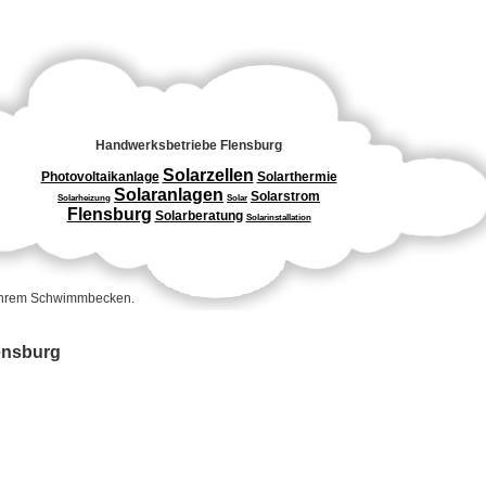
Handwerksbetriebe Flensburg
Solarzellen
Photovoltaikanlage
Solarthermie
Solaranlagen
Solarstrom
Solarheizung
Solar
Flensburg
Solarberatung
Solarinstallation
 Ihrem Schwimmbecken.
lensburg