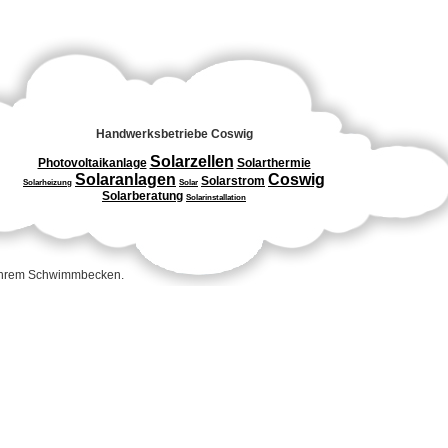
Handwerksbetriebe Coswig
Solarzellen
Photovoltaikanlage
Solarthermie
Solaranlagen
Coswig
Solarstrom
Solarheizung
Solar
Solarberatung
Solarinstallation
 Ihrem Schwimmbecken.