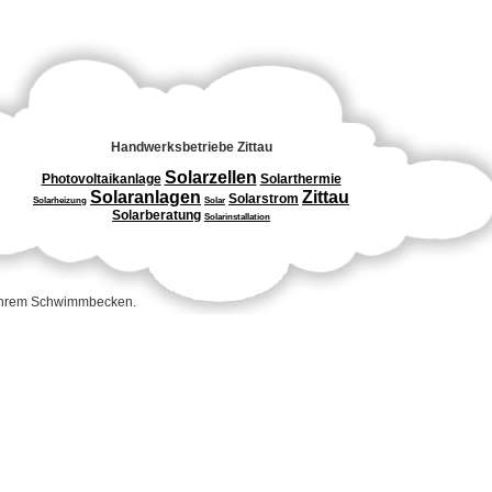
Handwerksbetriebe Zittau
Solarzellen
Photovoltaikanlage
Solarthermie
Solaranlagen
Zittau
Solarstrom
Solarheizung
Solar
Solarberatung
Solarinstallation
 Ihrem Schwimmbecken.