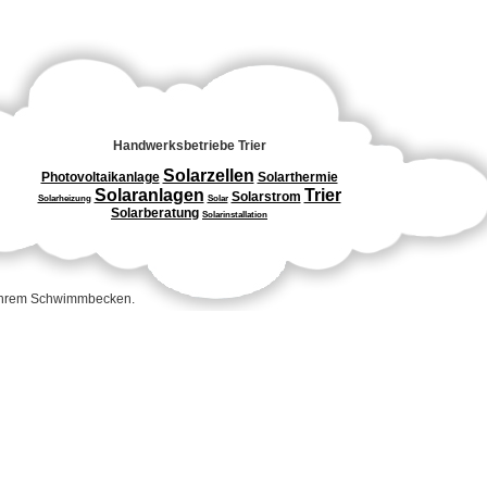
Handwerksbetriebe Trier
Solarzellen
Photovoltaikanlage
Solarthermie
Solaranlagen
Trier
Solarstrom
Solarheizung
Solar
Solarberatung
Solarinstallation
 Ihrem Schwimmbecken.