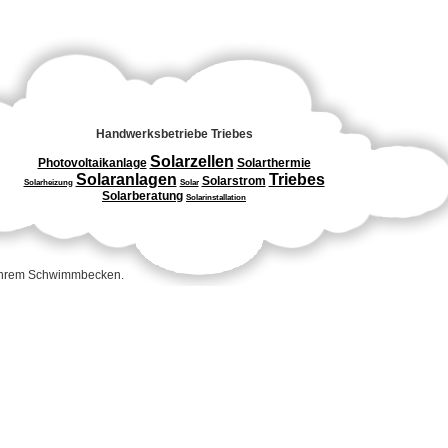
Handwerksbetriebe Triebes
Solarzellen
Photovoltaikanlage
Solarthermie
Solaranlagen
Triebes
Solarstrom
Solarheizung
Solar
Solarberatung
Solarinstallation
 Ihrem Schwimmbecken.