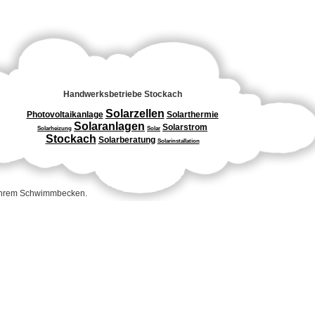
Handwerksbetriebe Stockach
Solarzellen
Photovoltaikanlage
Solarthermie
Solaranlagen
Solarstrom
Solarheizung
Solar
Stockach
Solarberatung
Solarinstallation
 Ihrem Schwimmbecken.