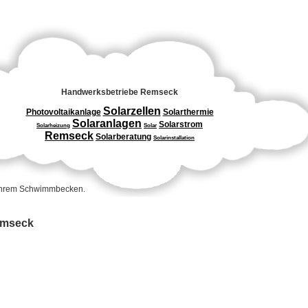
Handwerksbetriebe Remseck
Solarzellen
Photovoltaikanlage
Solarthermie
Solaranlagen
Solarstrom
Solarheizung
Solar
Remseck
Solarberatung
Solarinstallation
 Ihrem Schwimmbecken.
Remseck