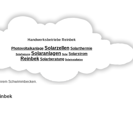
Handwerksbetriebe Reinbek
Solarzellen
Photovoltaikanlage
Solarthermie
Solaranlagen
Solarstrom
Solarheizung
Solar
Reinbek
Solarberatung
Solarinstallation
 Ihrem Schwimmbecken.
einbek