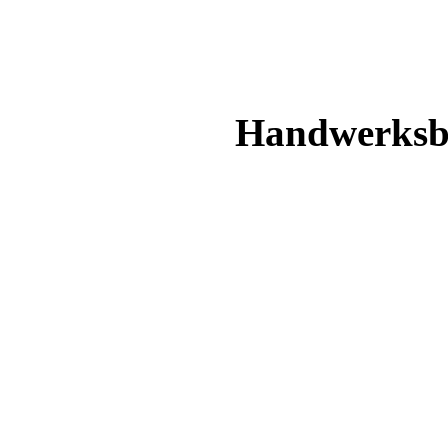
Handwerksbe
Photov
Sol
Sol
Sol