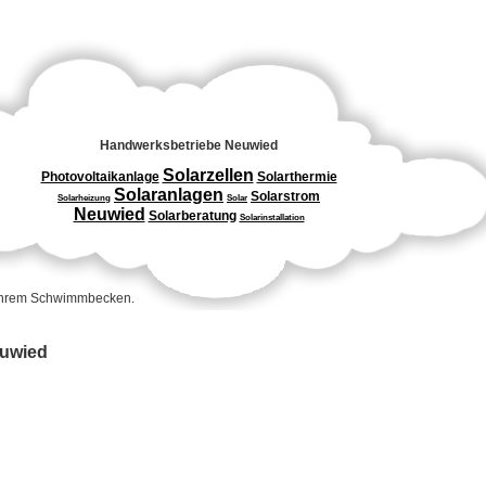
Handwerksbetriebe Neuwied
Solarzellen
Photovoltaikanlage
Solarthermie
Solaranlagen
Solarstrom
Solarheizung
Solar
Neuwied
Solarberatung
Solarinstallation
 Ihrem Schwimmbecken.
euwied