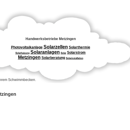
Handwerksbetriebe Metzingen
Solarzellen
Photovoltaikanlage
Solarthermie
Solaranlagen
Solarstrom
Solarheizung
Solar
Metzingen
Solarberatung
Solarinstallation
 Ihrem Schwimmbecken.
etzingen