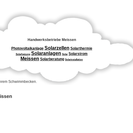
Handwerksbetriebe Meissen
Solarzellen
Photovoltaikanlage
Solarthermie
Solaranlagen
Solarstrom
Solarheizung
Solar
Meissen
Solarberatung
Solarinstallation
 Ihrem Schwimmbecken.
eissen