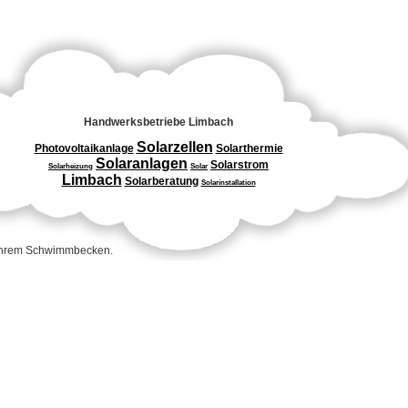
Handwerksbetriebe Limbach
Solarzellen
Photovoltaikanlage
Solarthermie
Solaranlagen
Solarstrom
Solarheizung
Solar
Limbach
Solarberatung
Solarinstallation
 Ihrem Schwimmbecken.