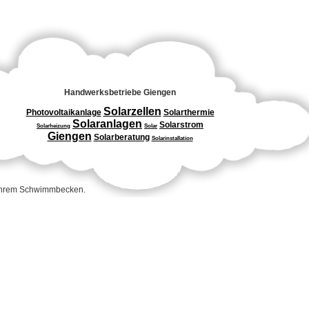
Handwerksbetriebe Giengen
Solarzellen
Photovoltaikanlage
Solarthermie
Solaranlagen
Solarstrom
Solarheizung
Solar
Giengen
Solarberatung
Solarinstallation
 Ihrem Schwimmbecken.