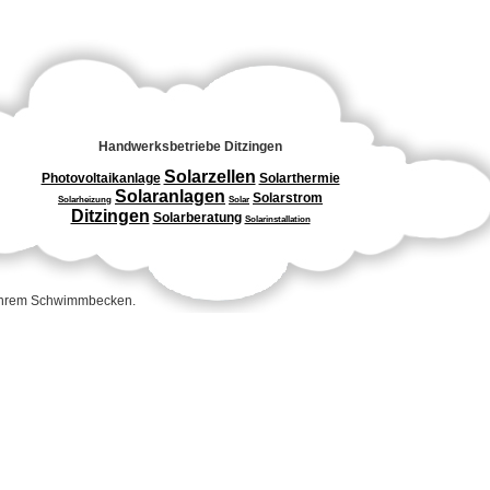
Handwerksbetriebe Ditzingen
Solarzellen
Photovoltaikanlage
Solarthermie
Solaranlagen
Solarstrom
Solarheizung
Solar
Ditzingen
Solarberatung
Solarinstallation
 Ihrem Schwimmbecken.