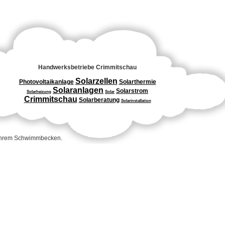
Handwerksbetriebe Crimmitschau
Solarzellen
Photovoltaikanlage
Solarthermie
Solaranlagen
Solarstrom
Solarheizung
Solar
Crimmitschau
Solarberatung
Solarinstallation
 Ihrem Schwimmbecken.