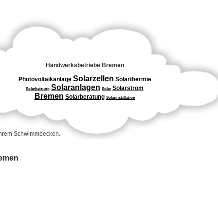
Handwerksbetriebe Bremen
Solarzellen
Photovoltaikanlage
Solarthermie
Solaranlagen
Solarstrom
Solarheizung
Solar
Bremen
Solarberatung
Solarinstallation
 Ihrem Schwimmbecken.
remen