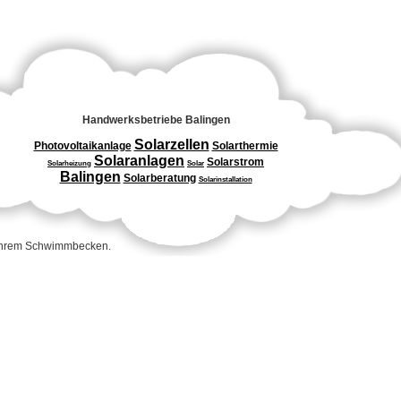
Handwerksbetriebe Balingen
Solarzellen
Photovoltaikanlage
Solarthermie
Solaranlagen
Solarstrom
Solarheizung
Solar
Balingen
Solarberatung
Solarinstallation
 Ihrem Schwimmbecken.