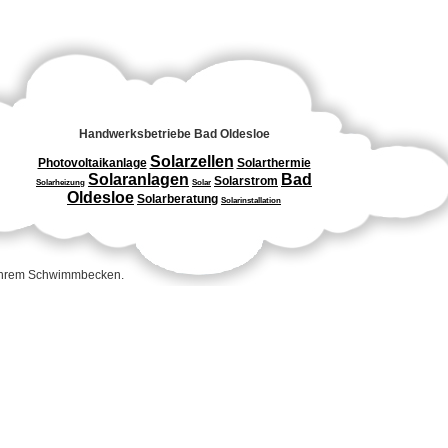
Handwerksbetriebe Bad Oldesloe
Solarzellen
Photovoltaikanlage
Solarthermie
Solaranlagen
Bad
Solarstrom
Solarheizung
Solar
Oldesloe
Solarberatung
Solarinstallation
 Ihrem Schwimmbecken.