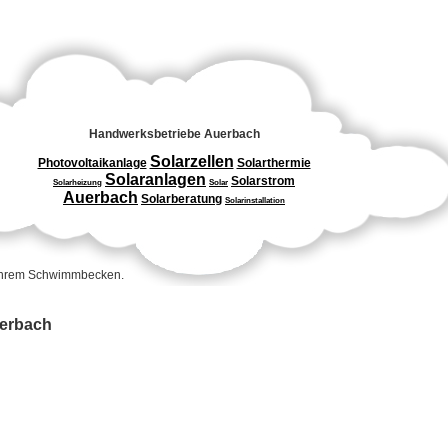
Handwerksbetriebe Auerbach
Solarzellen
Photovoltaikanlage
Solarthermie
Solaranlagen
Solarstrom
Solarheizung
Solar
Auerbach
Solarberatung
Solarinstallation
 Ihrem Schwimmbecken.
uerbach