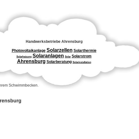
Handwerksbetriebe Ahrensburg
Solarzellen
Photovoltaikanlage
Solarthermie
Solaranlagen
Solarstrom
Solarheizung
Solar
Ahrensburg
Solarberatung
Solarinstallation
 Ihrem Schwimmbecken.
hrensburg